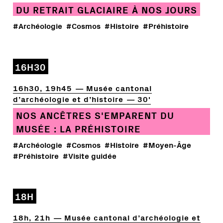
DU RETRAIT GLACIAIRE À NOS JOURS
#Archéologie
#Cosmos
#Histoire
#Préhistoire
16H30
16h30, 19h45
Musée cantonal
d’archéologie et d’histoire
30'
NOS ANCÊTRES S'EMPARENT DU
MUSÉE : LA PRÉHISTOIRE
#Archéologie
#Cosmos
#Histoire
#Moyen-Âge
#Préhistoire
#Visite guidée
18H
18h, 21h
Musée cantonal d’archéologie et