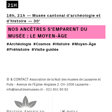
21H
18h, 21h
Musée cantonal d’archéologie et
d’histoire
30'
NOS ANCÊTRES S'EMPARENT DU
MUSÉE : LE MOYEN-ÂGE
#Archéologie
#Cosmos
#Histoire
#Moyen-Âge
#Préhistoire
#Visite guidée
© & CONTACT
Association de la Nuit des musées de Lausanne et
Pully - Avenue de l'Église-Anglaise 2, CH-1006 Lausanne -
info@lanuitdesmusees.ch
-
021 601 60 92