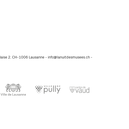
glaise 2, CH-1006 Lausanne -
info@lanuitdesmusees.ch
-