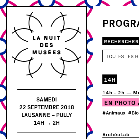
PROGR
RECHERCHER
14H
14h - 2h
Mu
SAMEDI
EN PHOTO 
22 SEPTEMBRE 2018
#Animaux
#Bio
LAUSANNE – PULLY
14H → 2H
ArchéoLab