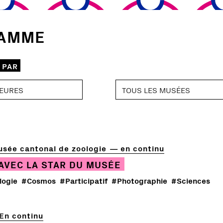
AMME
 PAR
sée cantonal de zoologie
en continu
AVEC LA STAR DU MUSÉE
logie
#Cosmos
#Participatif
#Photographie
#Sciences
En continu