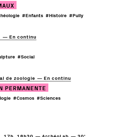
MAUX
héologie
#Enfants
#Histoire
#Pully
d
En continu
lpture
#Social
l de zoologie
En continu
ON PERMANENTE
logie
#Cosmos
#Sciences
, 17h, 18h30
ArchéoLab
30'