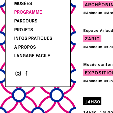
MUSÉES
ARCHÉONI
PROGRAMME
#Animaux
#Arc
PARCOURS
PROJETS
Espace Arlau
INFOS PRATIQUES
ZARIC
GUIDES DE LA NUIT
A PROPOS
#Animaux
#Scu
NDM CAFÉ
BILLET-OBJET
L'AFTER DES MUSÉES
LANGAGE FACILE
CONCOURS
ACTUALITÉS
AFFICHE
ACCÈS & TRANSPORTS
Musée cantona
PARTENAIRES
PROJET ARTS, CULTURES ET
CARTE
PRESSE
EXPOSITI
SCIENCES
CONTACT
ASSOCIATION
#Animaux
#Bio
GALERIE
ARCHIVES
14H30
14h30, 15h30