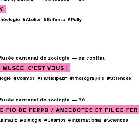
Y
héologie
#Atelier
#Enfants
#Pully
Musée cantonal de zoologie
en continu
 MUSÉE, C'EST VOUS !
logie
#Cosmos
#Participatif
#Photographie
#Sciences
Musée cantonal de zoologie
60'
E FIO DE FERRO / ANECDOTES ET FIL DE FER
nimaux
#Biologie
#Cosmos
#International
#Sciences