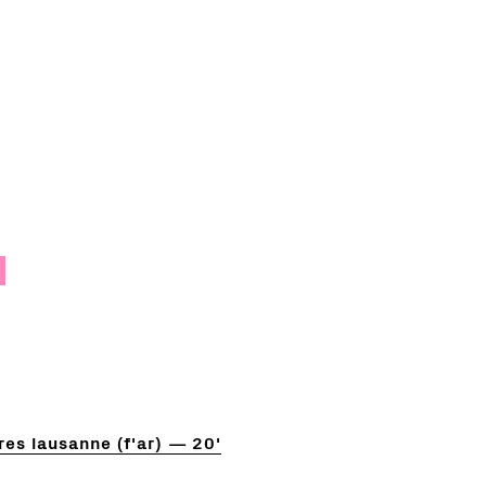
es lausanne (f'ar)
20'