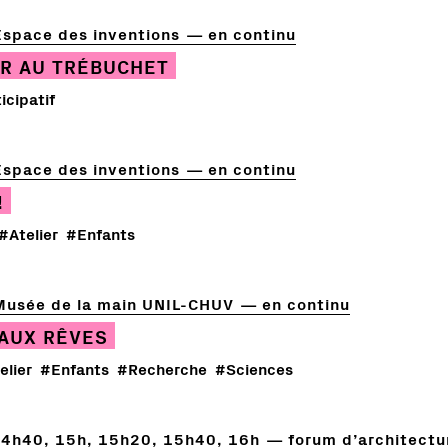
Espace des inventions
en continu
TIR AU TRÉBUCHET
icipatif
Espace des inventions
en continu
!
#Atelier
#Enfants
Musée de la main UNIL-CHUV
en continu
EAUX RÊVES
elier
#Enfants
#Recherche
#Sciences
14h40, 15h, 15h20, 15h40, 16h
forum d’architectur