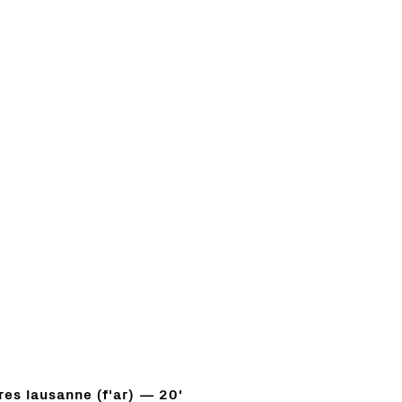
es lausanne (f'ar)
20'