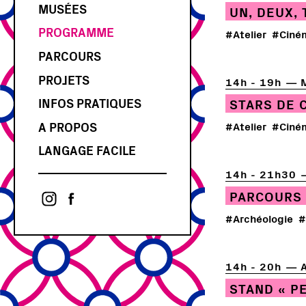
MUSÉES
UN, DEUX, 
PROGRAMME
#Atelier
#Ciné
PARCOURS
PROJETS
14h - 19h
INFOS PRATIQUES
STARS DE 
GUIDES DE LA NUIT
A PROPOS
#Atelier
#Ciné
NDM CAFÉ
BILLET-OBJET
L'AFTER DES MUSÉES
LANGAGE FACILE
CONCOURS
ACTUALITÉS
AFFICHE
ACCÈS & TRANSPORTS
14h - 21h30
PARTENAIRES
PROJET ARTS, CULTURES ET
CARTE
PRESSE
PARCOURS 
SCIENCES
CONTACT
ASSOCIATION
#Archéologie
#
GALERIE
ARCHIVES
14h - 20h
STAND « P