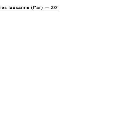
es lausanne (f'ar)
20'