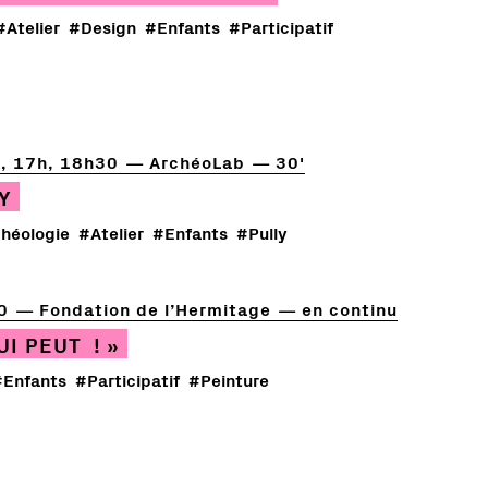
#Atelier
#Design
#Enfants
#Participatif
, 17h, 18h30
ArchéoLab
30'
Y
héologie
#Atelier
#Enfants
#Pully
0
Fondation de l’Hermitage
en continu
I PEUT ! »
#Enfants
#Participatif
#Peinture