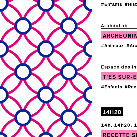
#Enfants
#Hist
ArchéoLab
ARCHÉONI
#Animaux
#Arc
Espace des in
T'ES SÛR-
#Enfants
#Rec
14H20
14h, 14h20, 
RECETTE S