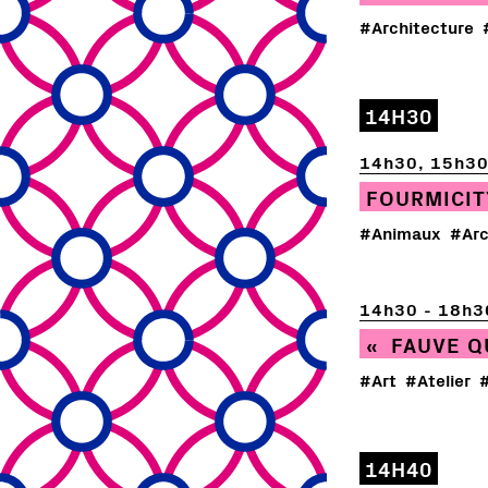
#Architecture
14H30
14h30, 15h30
FOURMICIT
#Animaux
#Arc
14h30 - 18h3
« FAUVE QU
#Art
#Atelier
14H40