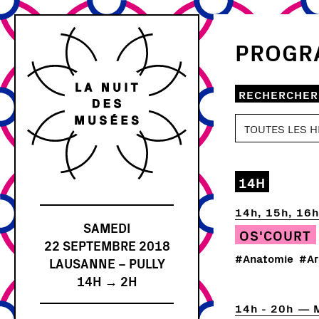
PROGR
RECHERCHER
14H
14h, 15h, 16
SAMEDI
OS'COURT
22 SEPTEMBRE 2018
#Anatomie
#Ar
LAUSANNE – PULLY
14H → 2H
14h - 20h