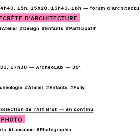
14h40, 15h, 15h20, 15h40, 16h
forum d’architectur
ECRÈTE D'ARCHITECTURE
#Atelier
#Design
#Enfants
#Participatif
h30, 17h30
ArchéoLab
30'
chéologie
#Atelier
#Enfants
#Pully
ollection de l’Art Brut
en continu
 PHOTO
nts
#Lausanne
#Photographie