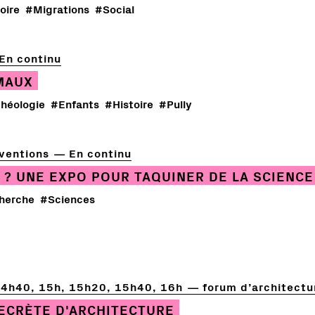
oire
#Migrations
#Social
En continu
MAUX
héologie
#Enfants
#Histoire
#Pully
ventions
En continu
E ? UNE EXPO POUR TAQUINER DE LA SCIENCE
herche
#Sciences
14h40, 15h, 15h20, 15h40, 16h
forum d’architectur
ECRÈTE D'ARCHITECTURE