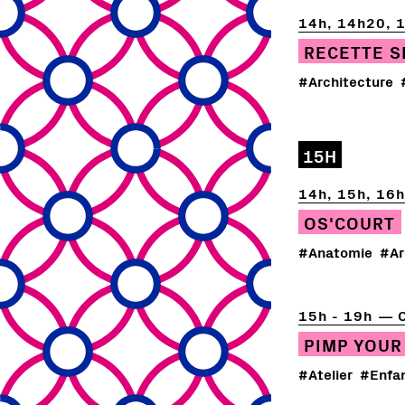
14h, 14h20, 
RECETTE S
#Architecture
15H
14h, 15h, 16
OS'COURT
#Anatomie
#Ar
15h - 19h
C
PIMP YOUR
#Atelier
#Enfa