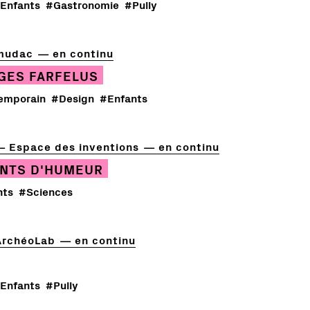
Enfants
#Gastronomie
#Pully
mudac
en continu
GES FARFELUS
emporain
#Design
#Enfants
Espace des inventions
en continu
NTS D'HUMEUR
nts
#Sciences
ArchéoLab
en continu
Enfants
#Pully