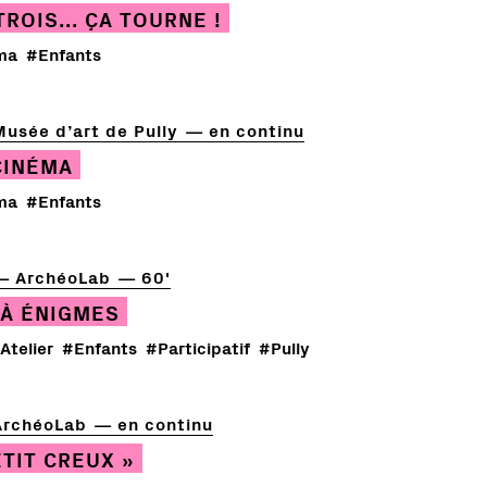
TROIS... ÇA TOURNE !
ma
#Enfants
Musée d’art de Pully
en continu
CINÉMA
ma
#Enfants
ArchéoLab
60'
À ÉNIGMES
Atelier
#Enfants
#Participatif
#Pully
ArchéoLab
en continu
ETIT CREUX »