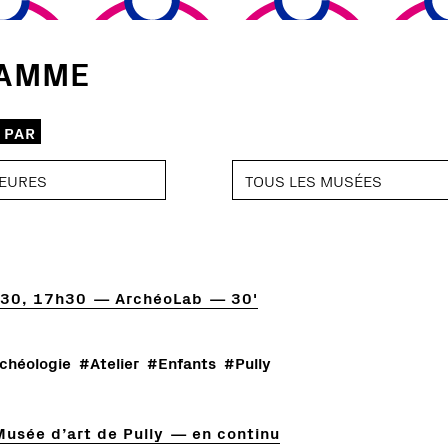
AMME
 PAR
h30, 17h30
ArchéoLab
30'
chéologie
#Atelier
#Enfants
#Pully
Musée d’art de Pully
en continu